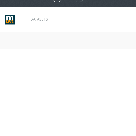
DATASETS
michigan_schools_disadva
about 9 years ago
MORE INFO